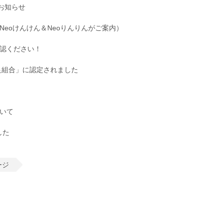
のお知らせ
eoけんけん＆Neoりんりんがご案内）
認ください！
良組合」に認定されました
いて
した
ージ