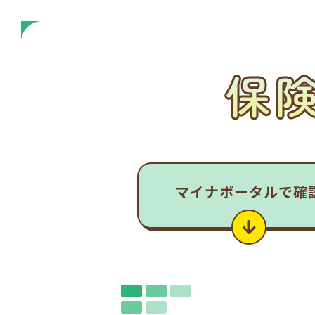
保
マイナポータル
で確