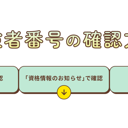
険者番号
確認
の
認
｢資格情報のお知らせ｣
で確認