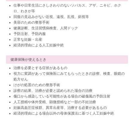
仕事や日常生活にさしさわりのないソバカス、アザ、ニキビ、ホク
ロ、わきが等
回復の見込みがない近視、遠視、乱視、斜視等
美容のための整形手術
健康診断、生活習慣病検査、人間ドック
予防注射、予防内服
正常な妊娠・出産
経済的理由による人工妊娠中絶
健康保険が使えるとき
治療を必要とする症状があるもの
視力に変調があって保険医にみてもらったときの診察、検査、眼鏡の
処方せん
けがの処置のための整形手術
診察の結果、治療が必要と認められた場合の治療
傷口から感染している可能性がある場合の破傷風の予防注射
人工授精や体外受精、顕微授精など一部の不妊治療
妊娠高血圧症候群、異常出産等、治療する必要があるもの
経済的理由による場合以外の母体保護法に基づく人工妊娠中絶