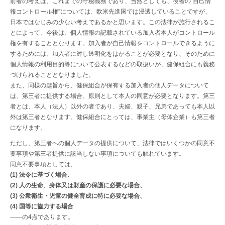
前者の考えは、これまでの守秘義務であり、当然としても、後者の“自己情
報コントロール権”については、欧米先進国では浸透していることですが、
日本ではなじみの少ない考えであるかと思います。この法律が施行されるこ
とによって、今後は、個人情報の記載されている加入者本人がコントロール
権を有することとなります。加入者が自己情報をコントロールできるように
するためには、加入者に対し透明化をはかることが必要となり、そのために
個人情報の利用目的等について公表するなどの取扱いが、健保組合にも義務
づけられることとなりました。
また、同様の趣旨から、健保組合が保有する加入者の個人データについて
は、第三者に提供する場合、原則として本人の同意が必要となります。第三
者とは、本人（法人）以外の者であり、夫婦、親子、兄弟であっても本人以
外は第三者となります。健保組合にとっては、事業主（母体企業）も第三者
になります。
ただし、第三者への個人データの提供について、法律ではいくつかの同意不
要事項や第三者提供に該当しない事項についても触れています。
同意不要事項としては、
(1) 法令に基づく場合、
(2) 人の生命、身体又は財産の保護に必要な場合、
(3) 公衆衛生・児童の健全育成に特に必要な場合、
(4) 国等に協力する場合
――の4点であります。