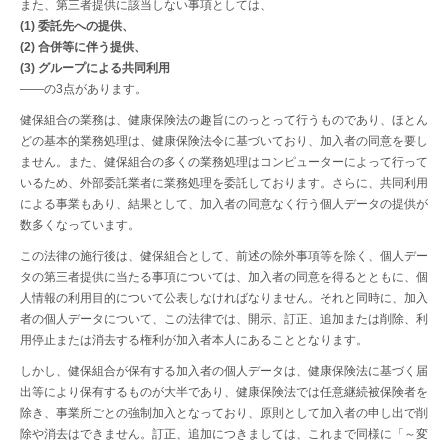
また、第三者提供に該当しない事項としては、
(1) 委託先への提供、
(2) 合併等に伴う提供、
(3) グループによる共同利用
――の3点があります。
健保組合の業務は、健康保険法の趣旨にのっとって行うものであり、ほとん
どの基本的業務処理は、健康保険法令に基づいており、加入者の同意を要し
ません。また、健保組合の多くの業務処理はコンピューターによって行って
いるため、外部委託業者に業務処理を委託しております。さらに、共同利用
による事業もあり、結果として、加入者の同意なく行う個人データの提供が
数多くなっています。
この法律の施行後は、健保組合として、前述の除外事項等を除く、個人デー
タの第三者提供に当たる事項については、加入者の同意を得るとともに、個
人情報の利用目的について公表しなければなりません。それと同時に、加入
者の個人データについて、この法律では、開示、訂正、追加または削除、利
用停止または消去する権利が加入者本人にあることとなります。
しかし、健保組合が保有する加入者の個人データは、健康保険法に基づく届
出等により保有するものが大半であり、健康保険法では任意継続被保険者を
除き、事業所ごとの強制加入となっており、原則として加入者の申し出で削
除や消去はできません。訂正、追加につきましては、これまで同様に「～変