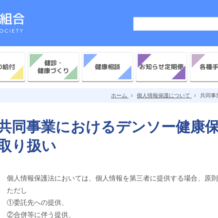
健診・
お知らせ定期便
の給付
各種
健康相談
健康づくり
ホーム
›
個人情報保護について
›
共同事
共同事業におけるデンソー健康
取り扱い
個人情報保護法においては、個人情報を第三者に提供する場合、原則
ただし
①委託先への提供、
②合併等に伴う提供、