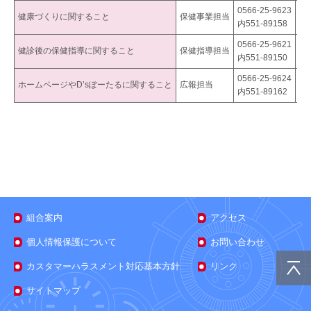
0566-25-9623
健康づくりに関すること
保健事業担当
ke
内551-89158
0566-25-9621
健診後の保健指導に関すること
保健指導担当
ke
内551-89150
0566-25-9624
ホームページやD’sぽーたるに関すること
広報担当
ke
内551-89162
組合案内
アクセス
個人情報保護について
お問い合わせ
カスタマーハラスメント対応基本方針
リンク
サイトマップ