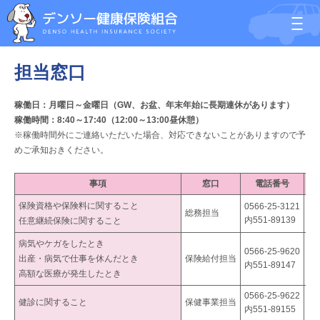
担当窓口
稼働日：月曜日～金曜日（GW、お盆、年末年始に長期連休があります）
稼働時間：8:40～17:40（12:00～13:00昼休憩
）
※稼働時間外にご連絡いただいた場合、対応できないことがありますので予
めご承知おきください。
事項
窓口
電話番号
保険資格や保険料に関すること
0566-25-3121
総務担当
ke
内551-89139
任意継続保険に関すること
病気やケガをしたとき
0566-25-9620
出産・病気で仕事を休んだとき
保険給付担当
ke
内551-89147
高額な医療が発生したとき
0566-25-9622
健診に関すること
保健事業担当
ke
内551-89155