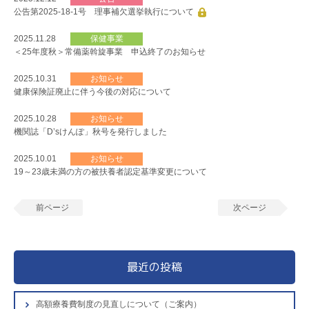
公告第2025-18-1号 理事補欠選挙執行について
2025.11.28
保健事業
＜25年度秋＞常備薬斡旋事業 申込終了のお知らせ
2025.10.31
お知らせ
健康保険証廃止に伴う今後の対応について
2025.10.28
お知らせ
機関誌「D’sけんぽ」秋号を発行しました
2025.10.01
お知らせ
19～23歳未満の方の被扶養者認定基準変更について
前ページ
次ページ
最近の投稿
高額療養費制度の見直しについて（ご案内）