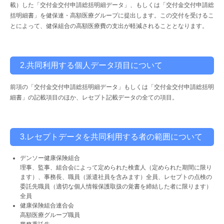
載）した「交付金交付申請総括明細データ」、もしくは「交付金交付申請総
括明細書」を健保連・高額医療グループに提出します。この交付を受けるこ
とによって、健保組合の高額医療費の支出が軽減されることとなります。
2.共同利用する個人データ項目について
前項の「交付金交付申請総括明細データ」もしくは「交付金交付申請総括明
細書」の記載項目のほか、レセプト記載データの全ての項目。
3.レセプトデータを共同利用する者の範囲について
デンソー健康保険組合
理事、監事、組合会によって定められた検査人（定められた期間に限り
ます）、事務長、職員（派遣社員を含みます）全員、レセプトの点検の
委託先職員（適切な個人情報保護取扱の覚書を締結した者に限ります）
全員
健康保険組合連合会
高額医療グループ職員