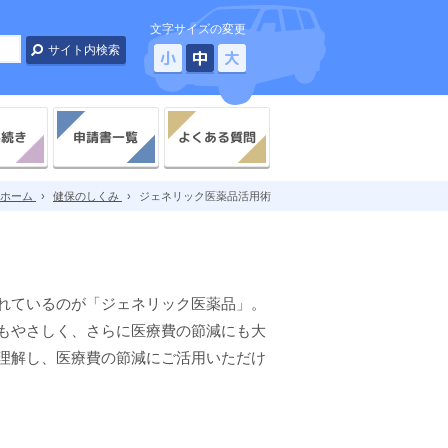
文字サイズの変更
小
中
大
よくある質問
手続き
申請書一覧
ホーム
›
健保のしくみ
›
ジェネリック医薬品活用術
れているのが「ジェネリック医薬品」。
もやさしく、さらに医療費の節減にも大
理解し、医療費の節減にご活用いただけ