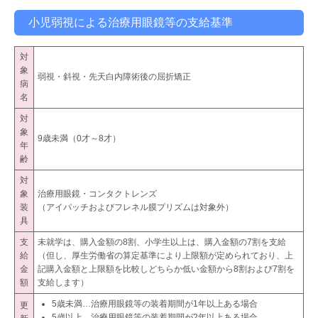
小児弱視による治療用眼鏡等の支給基準
対
象
弱視・斜視・先天白内障術後の屈折矯正
病
名
対
象
9歳未満（0才～8才）
年
齢
対
象
治療用眼鏡・コンタクトレンズ
装
（アイパッチおよびフレネル膜プリズムは対象外）
具
支
未就学は、購入金額の8割、小学生以上は、購入金額の7割を支給
給
（但し、厚生労働省の算定基準により上限額が定められており、上
金
記購入金額と上限額を比較しどちらか低い金額から8割および7割を
額
支給します）
5歳未満…治療用眼鏡等の装着期間が1年以上ある場合
更
5歳以上…治療用眼鏡等の装着期間が2年以上ある場合