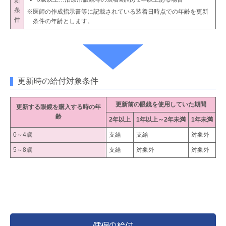
新
条
※医師の作成指示書等に記載されている装着日時点での年齢を更新
件
条件の年齢とします。
更新時の給付対象条件
更新前の眼鏡を使用していた期間
更新する眼鏡を購入する時の年
齢
2年以上
1年以上～2年未満
1年未満
0～4歳
支給
支給
対象外
5～8歳
支給
対象外
対象外
健保の給付