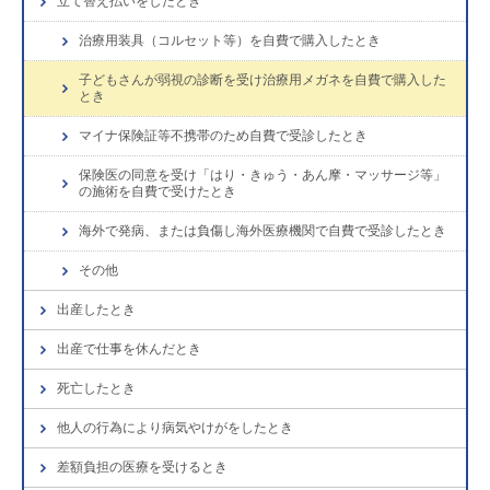
立て替え払いをしたとき
治療用装具（コルセット等）を自費で購入したとき
子どもさんが弱視の診断を受け治療用メガネを自費で購入した
とき
マイナ保険証等不携帯のため自費で受診したとき
保険医の同意を受け「はり・きゅう・あん摩・マッサージ等」
の施術を自費で受けたとき
海外で発病、または負傷し海外医療機関で自費で受診したとき
その他
出産したとき
出産で仕事を休んだとき
死亡したとき
他人の行為により病気やけがをしたとき
差額負担の医療を受けるとき