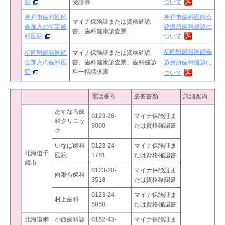
院
受診券
ついて
神戸市歯科医師
神戸市歯科医師会
マイナ保険証または資格確認
会加入の指定歯
診療所歯科健診に
書、
歯科健康診査票
科医院
ついて
福岡県歯科医師会
福岡県歯科医師
マイナ保険証または資格確認
会加入の歯科医
書、歯科健康診査票、歯科健診
診療所歯科健診に
院
料一括請求書
ついて
電話番号
必要書類
詳細案内
あすなろ歯
0123-26-
マイナ保険証ま
科クリニッ
8000
たは資格確認書
ク
いなば歯科
0123-24-
マイナ保険証ま
北海道千
医院
1781
たは資格確認書
歳市
0123-28-
マイナ保険証ま
向陽台歯科
3518
たは資格確認書
0123-24-
マイナ保険証ま
村上歯科
5858
たは資格確認書
北海道網
小西歯科診
0152-43-
マイナ保険証ま