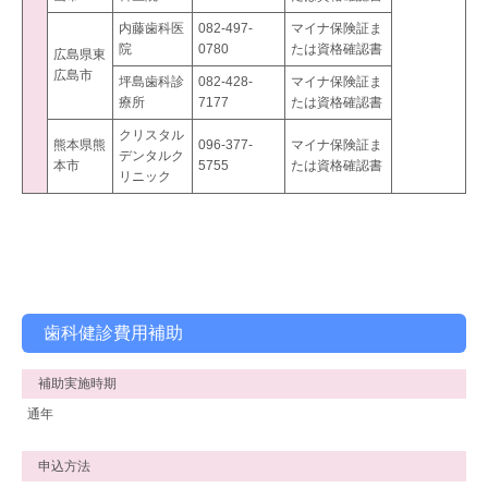
内藤歯科医
082-497-
マイナ保険証ま
院
0780
たは資格確認書
広島県東
広島市
坪島歯科診
082-428-
マイナ保険証ま
療所
7177
たは資格確認書
クリスタル
熊本県熊
096-377-
マイナ保険証ま
デンタルク
本市
5755
たは資格確認書
リニック
歯科健診費用補助
補助実施時期
通年
申込方法