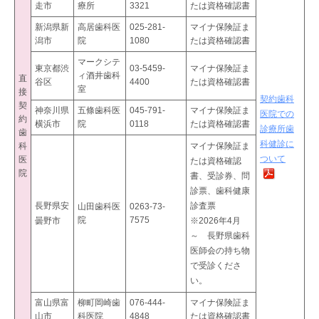
走市
療所
3321
たは資格確認書
新潟県新
高居歯科医
025-281-
マイナ保険証ま
潟市
院
1080
たは資格確認書
マークシテ
東京都渋
03-5459-
マイナ保険証ま
ィ酒井歯科
直
谷区
4400
たは資格確認書
室
接
契約歯科
契
神奈川県
五條歯科医
045-791-
マイナ保険証ま
医院での
約
横浜市
院
0118
たは資格確認書
診療所歯
歯
科健診に
科
マイナ保険証ま
ついて
医
たは資格確認
院
書、受診券、問
診票、歯科健康
長野県安
診査票
山田歯科医
0263-73-
院
7575
曇野市
※2026年4月
～ 長野県歯科
医師会の持ち物
で受診くださ
い。
富山県富
柳町岡崎歯
076-444-
マイナ保険証ま
山市
科医院
4848
たは資格確認書