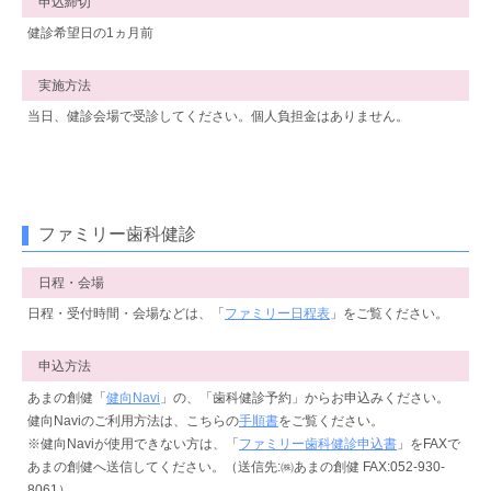
申込締切
健診希望日の1ヵ月前
実施方法
当日、健診会場で受診してください。個人負担金はありません。
ファミリー歯科健診
日程・会場
日程・受付時間・会場などは、「
ファミリー日程表
」をご覧ください。
申込方法
あまの創健「
健向Navi
」の、「歯科健診予約」からお申込みください。
健向Naviのご利用方法は、こちらの
手順書
をご覧ください。
※健向Naviが使用できない方は、「
ファミリー歯科健診申込書
」をFAXで
あまの創健へ送信してください。（送信先:㈱あまの創健 FAX:052-930-
8061）