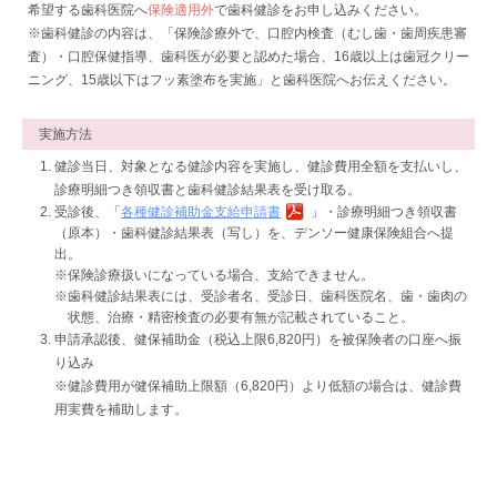
希望する歯科医院へ
保険適用外
で歯科健診をお申し込みください。
※歯科健診の内容は、「保険診療外で、口腔内検査（むし歯・歯周疾患審
査）・口腔保健指導、歯科医が必要と認めた場合、16歳以上は歯冠クリー
ニング、15歳以下はフッ素塗布を実施」と歯科医院へお伝えください。
実施方法
健診当日、対象となる健診内容を実施し、健診費用全額を支払いし、
診療明細つき領収書と歯科健診結果表を受け取る。
受診後、「
各種健診補助金支給申請書
」・診療明細つき領収書
（原本）・歯科健診結果表（写し）を、デンソー健康保険組合へ提
出。
※保険診療扱いになっている場合、支給できません。
※歯科健診結果表には、受診者名、受診日、歯科医院名、歯・歯肉の
状態、治療・精密検査の必要有無が記載されていること。
申請承認後、健保補助金（税込上限6,820円）を被保険者の口座へ振
り込み
※健診費用が健保補助上限額（6,820円）より低額の場合は、健診費
用実費を補助します。