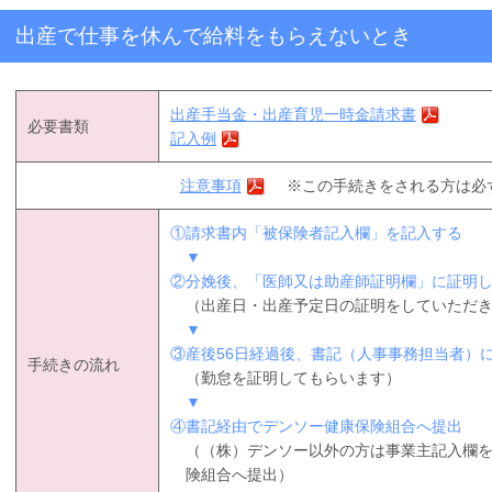
出産で仕事を休んで給料をもらえないとき
出産手当金・出産育児一時金請求書
必要書類
記入例
注意事項
※この手続きをされる方は必
請求書内「被保険者記入欄」を記入する
▼
分娩後、「医師又は助産師証明欄」に証明
（出産日・出産予定日の証明をしていただ
▼
産後56日経過後、書記（人事事務担当者）
手続きの流れ
（勤怠を証明してもらいます）
▼
書記経由でデンソー健康保険組合へ提出
（（株）デンソー以外の方は事業主記入欄
険組合へ提出）