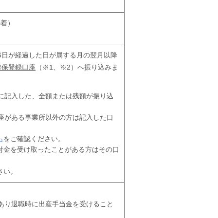
必着）
6日が経過した日が属する月の翌月以降
健保登録口座
（※1、※2）へ振り込みま
に記入した、全額または残額が振り込
座がある事業所以外の方は記入した口
ら
をご確認ください。
付金を受け取ったことがある方はその口
さい。
あり退職時に出産手当金を受けること