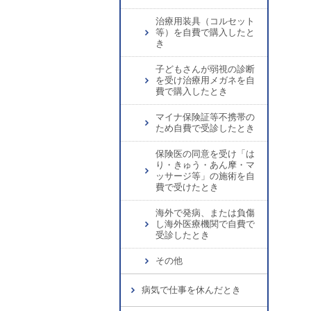
治療用装具（コルセット
等）を自費で購入したと
き
子どもさんが弱視の診断
を受け治療用メガネを自
費で購入したとき
マイナ保険証等不携帯の
ため自費で受診したとき
保険医の同意を受け「は
り・きゅう・あん摩・マ
ッサージ等」の施術を自
費で受けたとき
海外で発病、または負傷
し海外医療機関で自費で
受診したとき
その他
病気で仕事を休んだとき