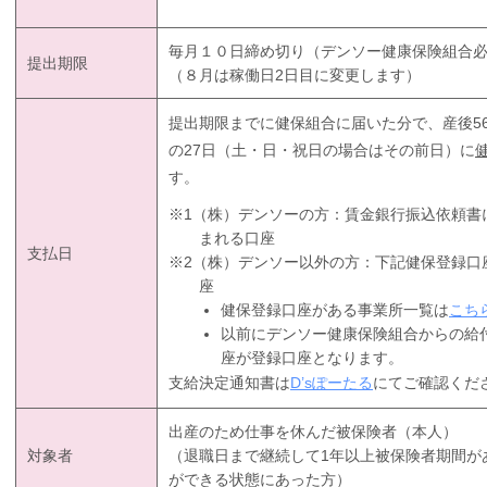
毎月１０日締め切り（デンソー健康保険組合
提出期限
（８月は稼働日2日目に変更します）
提出期限までに健保組合に届いた分で、産後5
の27日（土・日・祝日の場合はその前日）に
す。
※1（株）デンソーの方：賃金銀行振込依頼書
まれる口座
支払日
※2（株）デンソー以外の方：下記健保登録口
座
健保登録口座がある事業所一覧は
こち
以前にデンソー健康保険組合からの給
座が登録口座となります。
支給決定通知書は
D’sぽーたる
にてご確認くだ
出産のため仕事を休んだ被保険者（本人）
対象者
（退職日まで継続して1年以上被保険者期間が
ができる状態にあった方）