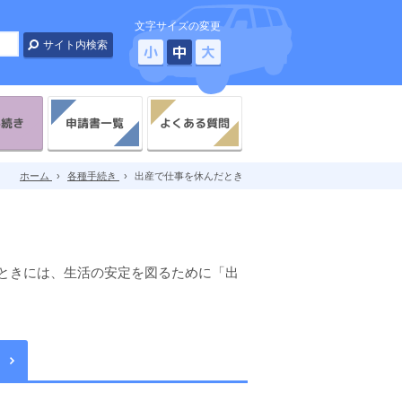
文字サイズの変更
小
中
大
よくある質問
手続き
申請書一覧
ホーム
›
各種手続き
›
出産で仕事を休んだとき
ときには、生活の安定を図るために「出