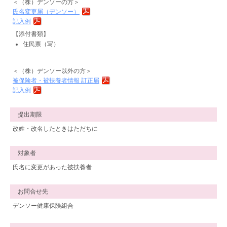
＜（株）デンソーの方＞
氏名変更届（デンソー）
記入例
【添付書類】
住民票（写）
＜（株）デンソー以外の方＞
被保険者・被扶養者情報 訂正届
記入例
提出期限
改姓・改名したときはただちに
対象者
氏名に変更があった被扶養者
お問合せ先
デンソー健康保険組合