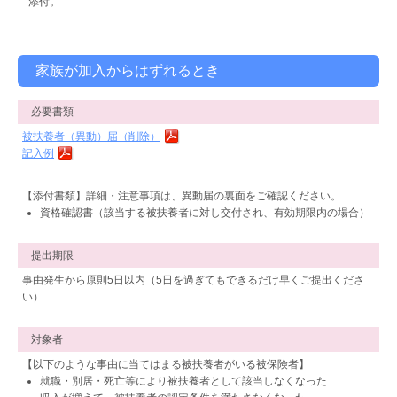
添付。
家族が加入からはずれるとき
必要書類
被扶養者（異動）届（削除）
記入例
【添付書類】詳細・注意事項は、異動届の裏面をご確認ください。
資格確認書（該当する被扶養者に対し交付され、有効期限内の場合）
提出期限
事由発生から原則5日以内（5日を過ぎてもできるだけ早くご提出くださ
い）
対象者
【以下のような事由に当てはまる被扶養者がいる被保険者】
就職・別居・死亡等により被扶養者として該当しなくなった