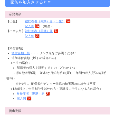
家族を加入させるとき
必要書類
【出生】
被扶養者（異動）届（出生）
記入例
（出生）
【出生以外】
被扶養者（異動）届
記入例
【添付書類】
添付書類一覧
・・・リンク先をご参照ください
追加添付書類（以下の場合のみ）
＜出生の場合＞
配偶者の収入を証明するもの（どれか１つ）
（源泉徴収票(写)、直近3か月給与明細(写)、1年間の収入見込み証明
書 等）
※ただし、配偶者がデンソー健保の扶養家族の場合は不要
＜18歳以上で全日制学生以外の方・退職後に学生になる方の場合＞
被扶養者（現況）届
記入例
提出期限