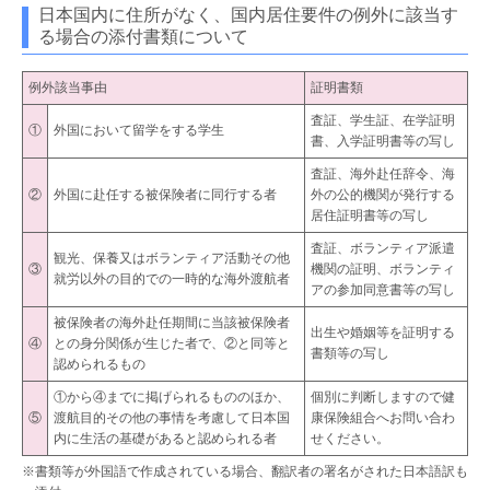
日本国内に住所がなく、国内居住要件の例外に該当す
る場合の添付書類について
例外該当事由
証明書類
査証、学生証、在学証明
①
外国において留学をする学生
書、入学証明書等の写し
査証、海外赴任辞令、海
②
外国に赴任する被保険者に同行する者
外の公的機関が発行する
居住証明書等の写し
査証、ボランティア派遣
観光、保養又はボランティア活動その他
③
機関の証明、ボランティ
就労以外の目的での一時的な海外渡航者
アの参加同意書等の写し
被保険者の海外赴任期間に当該被保険者
出生や婚姻等を証明する
④
との身分関係が生じた者で、②と同等と
書類等の写し
認められるもの
①から④までに掲げられるもののほか、
個別に判断しますので健
⑤
渡航目的その他の事情を考慮して日本国
康保険組合へお問い合わ
内に生活の基礎があると認められる者
せください。
※書類等が外国語で作成されている場合、翻訳者の署名がされた日本語訳も